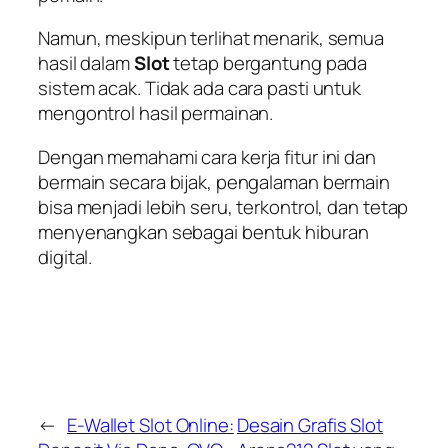
Namun, meskipun terlihat menarik, semua
hasil dalam
Slot
tetap bergantung pada
sistem acak. Tidak ada cara pasti untuk
mengontrol hasil permainan.
Dengan memahami cara kerja fitur ini dan
bermain secara bijak, pengalaman bermain
bisa menjadi lebih seru, terkontrol, dan tetap
menyenangkan sebagai bentuk hiburan
digital.
←
E-Wallet Slot Online:
Desain Grafis Slot