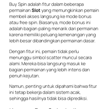
Buy Spin adalah fitur dalam beberapa
permainan
Slot
yang memungkinkan pemain
membeli akses langsung ke mode bonus
atau free spin. Biasanya, mode bonus ini
adalah bagian paling menarik dari permainan
karena memiliki peluang kemenangan yang
lebih besar dibandingkan permainan dasar.
Dengan fitur ini, pemain tidak perlu
menunggu simbol scatter muncul secara
alami. Mereka bisa langsung masuk ke
bagian permainan yang lebih intens dan
penuh kejutan.
Namun, penting untuk dipahami bahwa fitur
ini tetap bekerja dalam sistem acak,
sehingga hasilnya tidak bisa diprediksi.