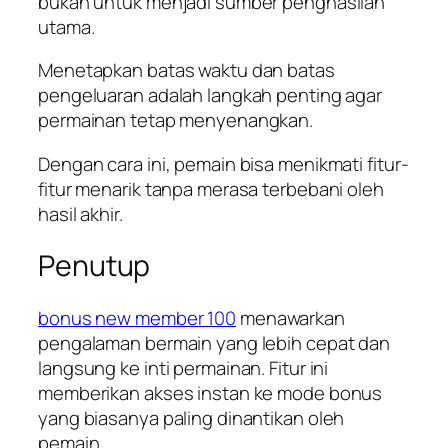
bukan untuk menjadi sumber penghasilan
utama.
Menetapkan batas waktu dan batas
pengeluaran adalah langkah penting agar
permainan tetap menyenangkan.
Dengan cara ini, pemain bisa menikmati fitur-
fitur menarik tanpa merasa terbebani oleh
hasil akhir.
Penutup
bonus new member 100
menawarkan
pengalaman bermain yang lebih cepat dan
langsung ke inti permainan. Fitur ini
memberikan akses instan ke mode bonus
yang biasanya paling dinantikan oleh
pemain.