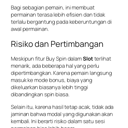
Bagi sebagian pemain, ini membuat
permainan terasa lebih efisien dan tidak
terlalu bergantung pada keberuntungan di
awal permainan.
Risiko dan Pertimbangan
Meskipun fitur Buy Spin dalam
Slot
terlihat
menarik, ada beberapa hal yang perlu
dipertimbangkan. Karena pemain langsung
masuk ke mode bonus, biaya yang
dikeluarkan biasanya lebih tinggi
dibandingkan spin biasa.
Selain itu, karena hasil tetap acak, tidak ada
jaminan bahwa modal yang digunakan akan
kembali. Ini berarti risiko dalam satu sesi