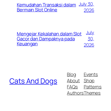
July 30,
Kemudahan Transaksi dalam
Bermain Slot Online
2026
July
Mengejar Kekalahan dalam Slot
30,
Gacor dan Dampaknya pada
Keuangan
2026
Blog
Events
Cats And Dogs
About
Shop
FAQs
Patterns
Authors
Themes