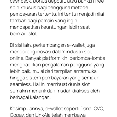
cashback, bonus deposit, atau bahkan free
spin khusus bagi pengguna metode
pembayaran tertentu. Ini tentu menjadi nilai
tambah bagi pemain yang ingin
mendapatkan keuntungan lebih saat
bermain
slot
.
Di sisi lain, perkembangan e-wallet juga
mendorong inovasi dalam industri
slot
online
. Banyak platform kini berlomba-lomba
menghadirkan pengalaman pengguna yang
lebih baik, mulai dari tampilan antarmuka
hingga sistem pembayaran yang semakin
seamless. Hal ini membuat dunia
slot
semakin menarik dan mudah diakses oleh
berbagai kalangan.
Kesimpulannya, e-wallet seperti Dana, OVO,
Gopay, dan LinkAja telah membawa