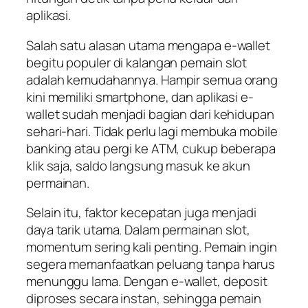
aplikasi.
Salah satu alasan utama mengapa e-wallet
begitu populer di kalangan pemain
slot
adalah kemudahannya. Hampir semua orang
kini memiliki smartphone, dan aplikasi e-
wallet sudah menjadi bagian dari kehidupan
sehari-hari. Tidak perlu lagi membuka mobile
banking atau pergi ke ATM, cukup beberapa
klik saja, saldo langsung masuk ke akun
permainan.
Selain itu, faktor kecepatan juga menjadi
daya tarik utama. Dalam permainan
slot
,
momentum sering kali penting. Pemain ingin
segera memanfaatkan peluang tanpa harus
menunggu lama. Dengan e-wallet, deposit
diproses secara instan, sehingga pemain