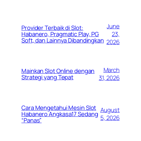
June
Provider Terbaik di Slot:
23,
Habanero, Pragmatic Play, PG
Soft, dan Lainnya Dibandingkan
2026
March
Mainkan Slot Online dengan
Strategi yang Tepat
31, 2026
Cara Mengetahui Mesin Slot
August
Habanero Angkasa17 Sedang
5, 2026
“Panas”