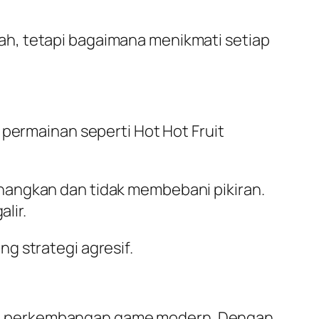
ah, tetapi bagaimana menikmati setiap
 permainan seperti Hot Hot Fruit
nangkan dan tidak membebani pikiran.
lir.
g strategi agresif.
engah perkembangan game modern. Dengan